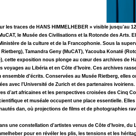
es traces de HANS HIMMELHEBER » visible jusqu’au 12 Avr
 MuCAT, le Musée des Civilisations et la Rotonde des Arts. El
e Ministère de la culture et de la Francophonie. Sous la supe
e Rietberg), Tamandra Geny (MuCAT), Yacouba Konaté (Roto
e), cette exposition nous plonge au cœur des archives de
es voyages au Libéria et en Côte d'Ivoire. Ces archives ras
 un ensemble d'écrits. Conservées au Musée Rietberg, elles o
s avec l'Université de Zurich et des partenaires ivoiriens
uvres d’art africaines et les perspectives croisées des Cinq
, scientifique et muséale occupent une place essentielle. Ell
autés dan, où projections de films et de photographies ravi
ns une constellation d'artistes venus de Côte d'Ivoire, du 
elheber pour en révéler les plis, les tensions et les hérita